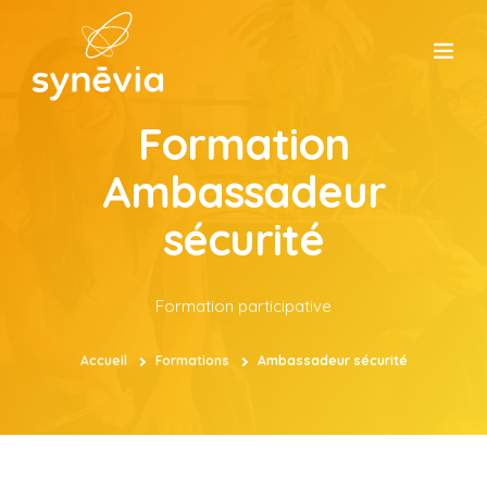
Formation
ACCUEIL
Ambassadeur
CONSEIL
sécurité
FORMATION
Formation participative
ATELIERS
Accueil
Formations
Ambassadeur sécurité
ÉVÈNEMENT
SYNÉVIA