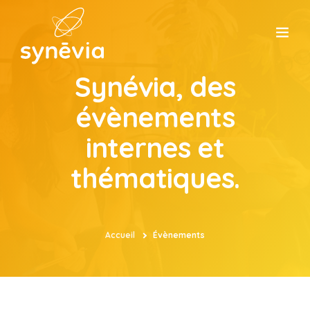
Synévia, des
ACCUEIL
évènements
CONSEIL
internes et
thématiques.
FORMATION
ATELIERS
Accueil
Évènements
ÉVÈNEMENT
SYNÉVIA