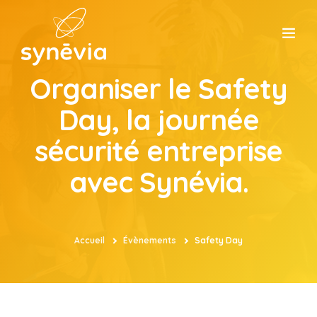
Organiser le Safety
ACCUEIL
Day, la journée
CONSEIL
sécurité entreprise
avec Synévia.
FORMATION
ATELIERS
Accueil
Évènements
Safety Day
ÉVÈNEMENT
SYNÉVIA