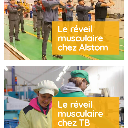
Le réveil
musculaire
chez Alstom
Le réveil
musculaire
chez TB