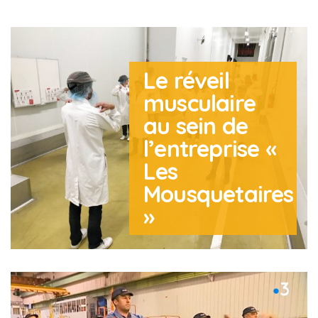
Le réveil
musculaire
au sein de
l’entreprise «
Les
Mousquetaires
»