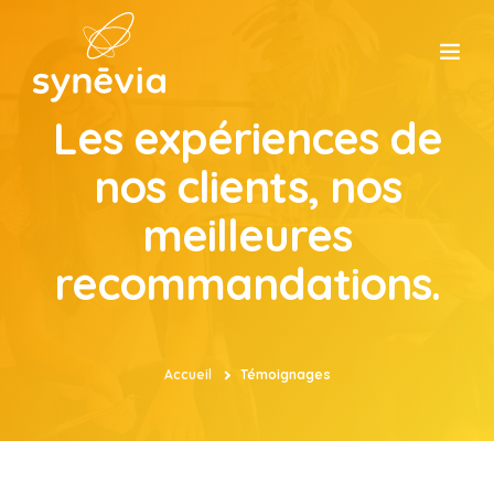
Les expériences de
ACCUEIL
nos clients, nos
CONSEIL
meilleures
recommandations.
FORMATION
ATELIERS
Accueil
Témoignages
ÉVÈNEMENT
SYNÉVIA